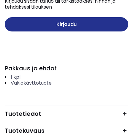
Kirjaudu sisään tai luo tili tarkistaaksesi hinnan ja
tehdäksesi tilauksen
Kirjaudu
Pakkaus ja ehdot
1
kpl
Vakiokäyttötuote
Tuotetiedot
Tuotekuvaus