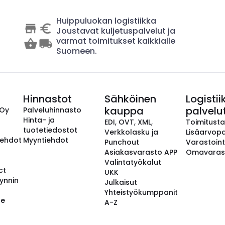
Huippuluokan logistiikka
Joustavat kuljetuspalvelut ja
varmat toimitukset kaikkialle
Suomeen.
Hinnastot
Sähköinen
Logistii
kauppa
palvelu
 Oy
Palveluhinnasto
Hinta- ja
EDI, OVT, XML,
Toimitust
tuotetiedostot
Verkkolasku ja
Lisäarvopa
aehdot
Myyntiehdot
Punchout
Varastoint
Asiakasvarasto APP
Omavaras
Valintatyökalut
ct
UKK
ynnin
Julkaisut
Yhteistyökumppanit
se
A-Z