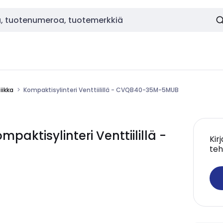
ikka
Kompaktisylinteri Venttiilillä - CVQB40-35M-5MUB
ktisylinteri Venttiilillä -
Kir
teh