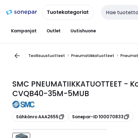
Siirry
Siirry
navigointiin
sisältöön
Tuotekategoriat
Haku
Kampanjat
Outlet
Uutishuone
Teollisuustuotteet
Pneumatiikkatuotteet
Pneumati
SMC PNEUMATIIKKATUOTTEET - Kompa
CVQB40-35M-5MUB
Kopioi
Kopioi
Sähkönro AAA2655
Sonepar-ID 100070833