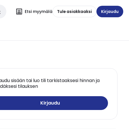
Etsi myymälä
Tule asiakkaaksi
Kirjaudu
jaudu sisään tai luo tili tarkistaaksesi hinnan ja
däksesi tilauksen
Kirjaudu