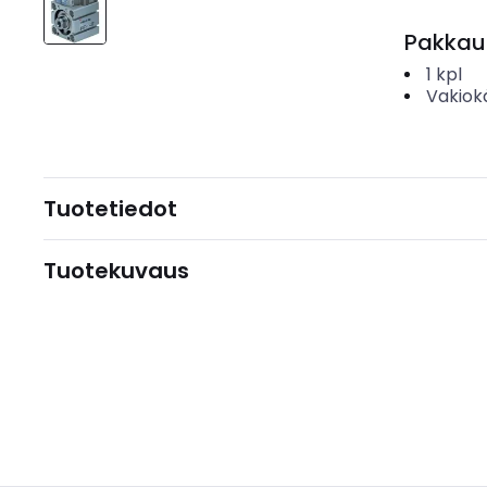
Pakkau
1
kpl
Vakiok
Tuotetiedot
Tuotekuvaus