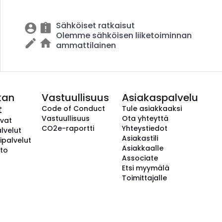
Sähköiset ratkaisut
Olemme sähköisen liiketoiminnan
ammattilainen
kan
Vastuullisuus
Asiakaspalvelu
t
Code of Conduct
Tule asiakkaaksi
Vastuullisuus
Ota yhteyttä
avat
CO2e-raportti
Yhteystiedot
lvelut
Asiakastili
ipalvelut
Asiakkaalle
to
Associate
Etsi myymälä
Toimittajalle