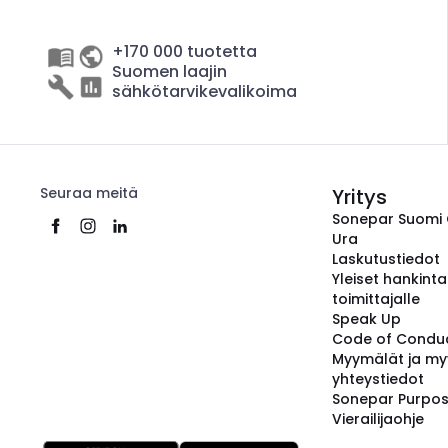
+170 000 tuotetta
Suomen laajin
sähkötarvikevalikoima
Seuraa meitä
Yritys
Sonepar Suomi
Ura
Laskutustiedot
Yleiset hankint
toimittajalle
Speak Up
Code of Condu
Myymälät ja my
yhteystiedot
Sonepar Purpo
Vierailijaohje