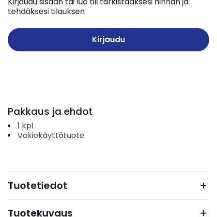
Kirjaudu sisään tai luo tili tarkistaaksesi hinnan ja
tehdäksesi tilauksen
Kirjaudu
Pakkaus ja ehdot
1
kpl
Vakiokäyttötuote
Tuotetiedot
Tuotekuvaus