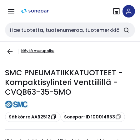
Siirry
Siirry
navigointiin
sisältöön
Haku
Näytä murupolku
SMC PNEUMATIIKKATUOTTEET -
Kompaktisylinteri Venttiilillä -
CVQB63-35-5MO
Kopioi
Kopioi
Sähkönro AAB2512
Sonepar-ID 100014653