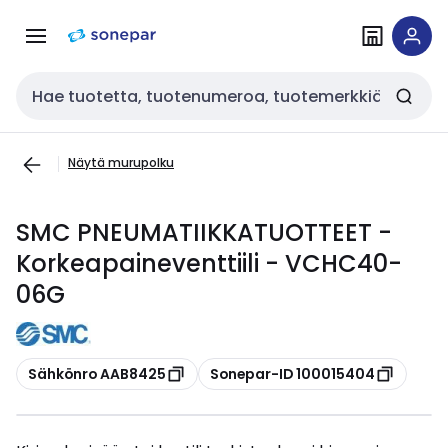
Siirry
Siirry
navigointiin
sisältöön
Haku
Näytä murupolku
SMC PNEUMATIIKKATUOTTEET -
Korkeapaineventtiili - VCHC40-
06G
Kopioi
Kopioi
Sähkönro AAB8425
Sonepar-ID 100015404