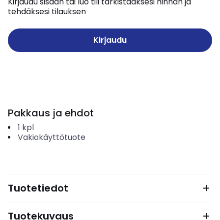
Kirjaudu sisään tai luo tili tarkistaaksesi hinnan ja
tehdäksesi tilauksen
Kirjaudu
Pakkaus ja ehdot
1
kpl
Vakiokäyttötuote
Tuotetiedot
Tuotekuvaus