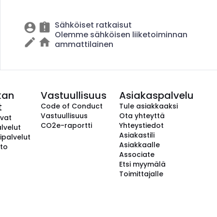
Sähköiset ratkaisut
Olemme sähköisen liiketoiminnan
ammattilainen
kan
Vastuullisuus
Asiakaspalvelu
t
Code of Conduct
Tule asiakkaaksi
Vastuullisuus
Ota yhteyttä
avat
CO2e-raportti
Yhteystiedot
lvelut
Asiakastili
ipalvelut
Asiakkaalle
to
Associate
Etsi myymälä
Toimittajalle