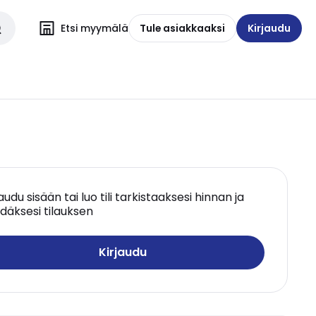
Etsi myymälä
Tule asiakkaaksi
Kirjaudu
jaudu sisään tai luo tili tarkistaaksesi hinnan ja
däksesi tilauksen
Kirjaudu