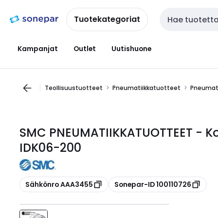
Siirry
Siirry
navigointiin
sisältöön
Tuotekategoriat
Haku
Kampanjat
Outlet
Uutishuone
Teollisuustuotteet
Pneumatiikkatuotteet
Pneumati
SMC PNEUMATIIKKATUOTTEET - Ko
IDK06-200
Kopioi
Kopioi
Sähkönro AAA3455
Sonepar-ID 100110726