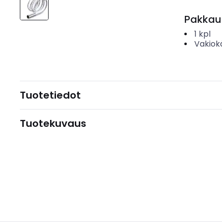
Pakkau
1
kpl
Vakiok
Tuotetiedot
Tuotekuvaus