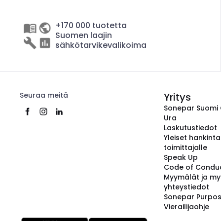
+170 000 tuotetta
Suomen laajin
sähkötarvikevalikoima
Seuraa meitä
Yritys
Sonepar Suomi
Ura
Laskutustiedot
Yleiset hankint
toimittajalle
Speak Up
Code of Condu
Myymälät ja my
yhteystiedot
Sonepar Purpo
Vierailijaohje