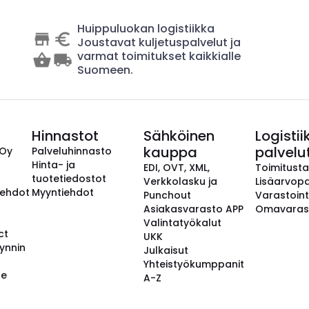
Huippuluokan logistiikka
Joustavat kuljetuspalvelut ja
varmat toimitukset kaikkialle
Suomeen.
Hinnastot
Sähköinen
Logistii
kauppa
palvelu
 Oy
Palveluhinnasto
Hinta- ja
EDI, OVT, XML,
Toimitust
tuotetiedostot
Verkkolasku ja
Lisäarvopa
aehdot
Myyntiehdot
Punchout
Varastoint
Asiakasvarasto APP
Omavaras
Valintatyökalut
ct
UKK
ynnin
Julkaisut
Yhteistyökumppanit
se
A-Z