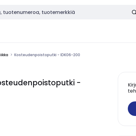
ikka
Kosteudenpoistoputki - IDK06-200
steudenpoistoputki -
Kir
teh