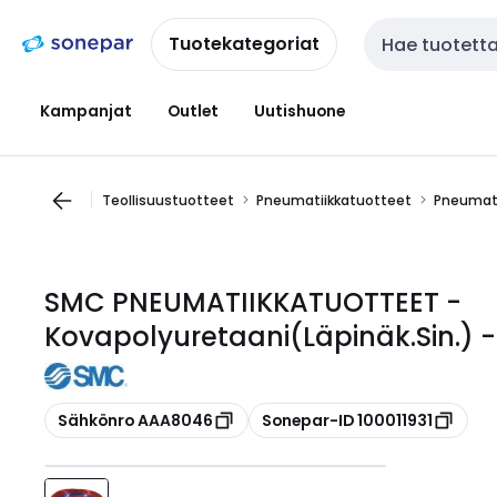
Siirry
Siirry
navigointiin
sisältöön
Tuotekategoriat
Haku
Kampanjat
Outlet
Uutishuone
Teollisuustuotteet
Pneumatiikkatuotteet
Pneumati
SMC PNEUMATIIKKATUOTTEET -
Kovapolyuretaani(Läpinäk.Sin.)
Kopioi
Kopioi
Sähkönro AAA8046
Sonepar-ID 100011931