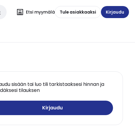
Etsi myymälä
Tule asiakkaaksi
Kirjaudu
jaudu sisään tai luo tili tarkistaaksesi hinnan ja
däksesi tilauksen
Kirjaudu