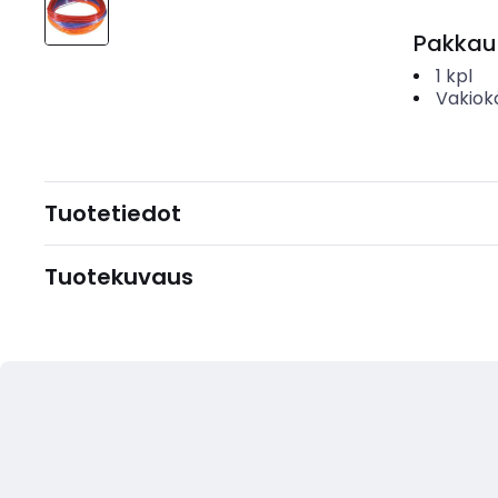
Pakkau
1
kpl
Vakiok
Tuotetiedot
Tuotekuvaus