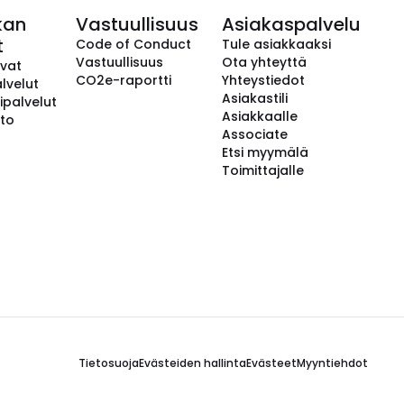
kan
Vastuullisuus
Asiakaspalvelu
t
Code of Conduct
Tule asiakkaaksi
Vastuullisuus
Ota yhteyttä
avat
CO2e-raportti
Yhteystiedot
lvelut
Asiakastili
ipalvelut
Asiakkaalle
to
Associate
Etsi myymälä
Toimittajalle
Tietosuoja
Evästeiden hallinta
Evästeet
Myyntiehdot