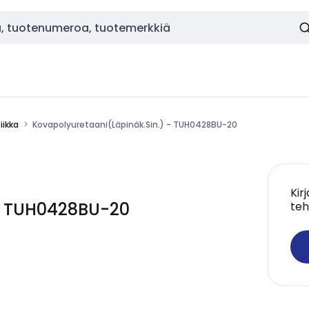
ikka
Kovapolyuretaani(Läpinäk.Sin.) - TUH0428BU-20
Kir
 - TUH0428BU-20
teh