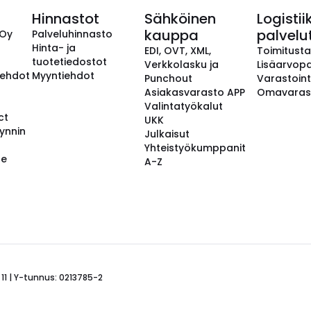
Hinnastot
Sähköinen
Logistii
kauppa
palvelu
 Oy
Palveluhinnasto
Hinta- ja
EDI, OVT, XML,
Toimitust
tuotetiedostot
Verkkolasku ja
Lisäarvopa
aehdot
Myyntiehdot
Punchout
Varastoint
Asiakasvarasto APP
Omavaras
Valintatyökalut
ct
UKK
ynnin
Julkaisut
Yhteistyökumppanit
se
A-Z
 11 | Y-tunnus: 0213785-2