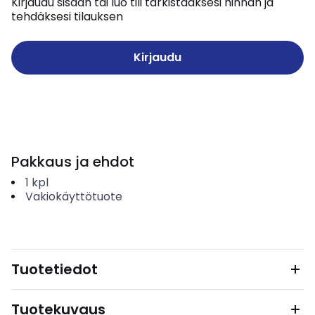
Kirjaudu sisään tai luo tili tarkistaaksesi hinnan ja
tehdäksesi tilauksen
Kirjaudu
Pakkaus ja ehdot
1
kpl
Vakiokäyttötuote
Tuotetiedot
Tuotekuvaus