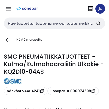
Siirry
Siirry
navigointiin
sisältöön
Haku
Näytä murupolku
SMC PNEUMATIIKKATUOTTEET -
Kulma/Kulmahaaraliitin Ulkokie -
KQ2D10-04AS
Kopioi
Kopioi
Sähkönro AAB4241
Sonepar-ID 100074399