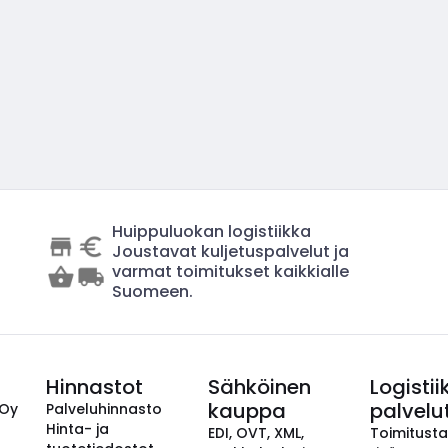
Huippuluokan logistiikka
Joustavat kuljetuspalvelut ja
varmat toimitukset kaikkialle
Suomeen.
Hinnastot
Sähköinen
Logistii
kauppa
palvelu
 Oy
Palveluhinnasto
Hinta- ja
EDI, OVT, XML,
Toimitust