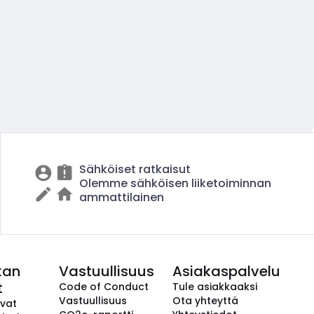
Sähköiset ratkaisut
Olemme sähköisen liiketoiminnan
ammattilainen
kan
Vastuullisuus
Asiakaspalvelu
t
Code of Conduct
Tule asiakkaaksi
Vastuullisuus
Ota yhteyttä
avat