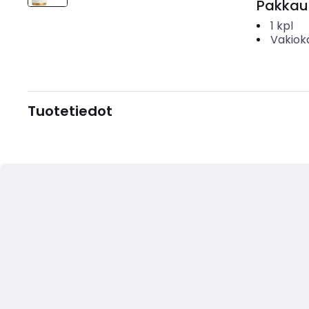
Pakkau
1
kpl
Vakiok
Tuotetiedot