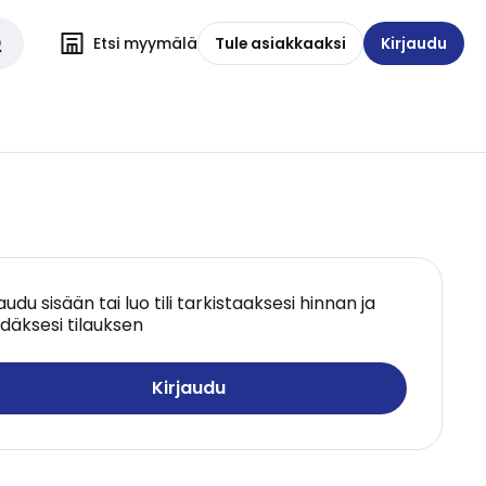
Etsi myymälä
Tule asiakkaaksi
Kirjaudu
jaudu sisään tai luo tili tarkistaaksesi hinnan ja
däksesi tilauksen
Kirjaudu