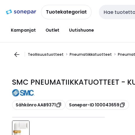
Siirry
Siirry
navigointiin
sisältöön
Tuotekategoriat
Haku
Kampanjat
Outlet
Uutishuone
Teollisuustuotteet
Pneumatiikkatuotteet
Pneumati
SMC PNEUMATIIKKATUOTTEET - KUL
Kopioi
Kopioi
Sähkönro AAB9371
Sonepar-ID 100043659