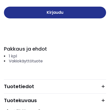
Kirjaudu
Pakkaus ja ehdot
1
kpl
Vakiokäyttötuote
Tuotetiedot
Tuotekuvaus