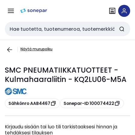
Siirry
Siirry
navigointiin
sisältöön
Haku
Näytä murupolku
SMC PNEUMATIIKKATUOTTEET -
Kulmahaaraliitin - KQ2LU06-M5A
Kopioi
Kopioi
Sähkönro AAB4467
Sonepar-ID 100074422
Kirjaudu sisään tai luo tili tarkistaaksesi hinnan ja
tehdäksesi tilauksen