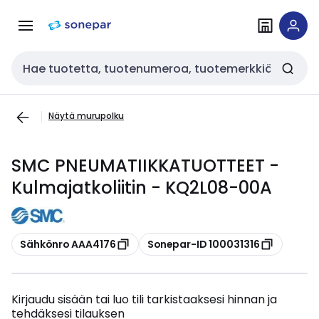
Siirry
Siirry
navigointiin
sisältöön
Haku
Näytä murupolku
SMC PNEUMATIIKKATUOTTEET -
Kulmajatkoliitin - KQ2L08-00A
Kopioi
Kopioi
Sähkönro AAA4176
Sonepar-ID 100031316
Kirjaudu sisään tai luo tili tarkistaaksesi hinnan ja
tehdäksesi tilauksen