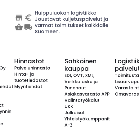
Huippuluokan logistiikka
Joustavat kuljetuspalvelut ja
varmat toimitukset kaikkialle
Suomeen.
Hinnastot
Sähköinen
Logistii
kauppa
palvelu
 Oy
Palveluhinnasto
Hinta- ja
EDI, OVT, XML,
Toimitust
tuotetiedostot
Verkkolasku ja
Lisäarvopa
aehdot
Myyntiehdot
Punchout
Varastoint
Asiakasvarasto APP
Omavaras
Valintatyökalut
ct
UKK
ynnin
Julkaisut
Yhteistyökumppanit
se
A-Z