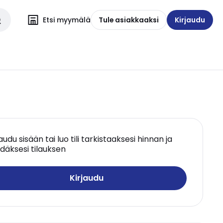
Etsi myymälä
Tule asiakkaaksi
Kirjaudu
jaudu sisään tai luo tili tarkistaaksesi hinnan ja
däksesi tilauksen
Kirjaudu