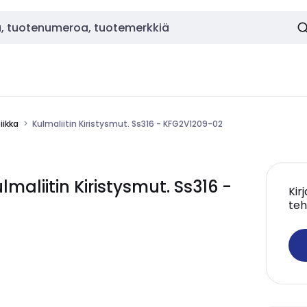
ikka
Kulmaliitin Kiristysmut. Ss316 - KFG2V1209-02
liitin Kiristysmut. Ss316 -
Kir
teh