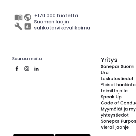
+170 000 tuotetta
Suomen laajin
sähkötarvikevalikoima
Seuraa meitä
Yritys
Sonepar Suomi
Ura
Laskutustiedot
Yleiset hankint
toimittajalle
Speak Up
Code of Condu
Myymälät ja my
yhteystiedot
Sonepar Purpo
Vierailijaohje