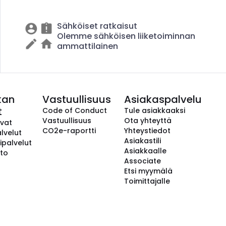
Sähköiset ratkaisut
Olemme sähköisen liiketoiminnan
ammattilainen
kan
Vastuullisuus
Asiakaspalvelu
t
Code of Conduct
Tule asiakkaaksi
Vastuullisuus
Ota yhteyttä
avat
CO2e-raportti
Yhteystiedot
lvelut
Asiakastili
ipalvelut
Asiakkaalle
to
Associate
Etsi myymälä
Toimittajalle