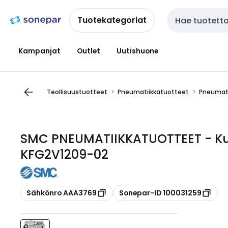
Siirry
Siirry
navigointiin
sisältöön
Tuotekategoriat
Haku
Kampanjat
Outlet
Uutishuone
Teollisuustuotteet
Pneumatiikkatuotteet
Pneumati
SMC PNEUMATIIKKATUOTTEET - Kulma
KFG2V1209-02
Kopioi
Kopioi
Sähkönro AAA3769
Sonepar-ID 100031259