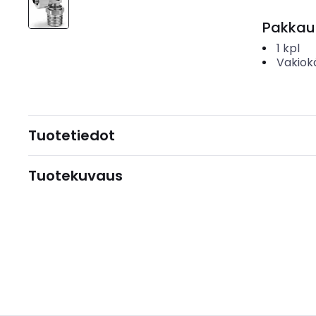
Pakkau
1
kpl
Vakiok
Tuotetiedot
Tuotekuvaus