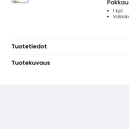
Pakkau
1
kpl
Vakiok
Tuotetiedot
Tuotekuvaus