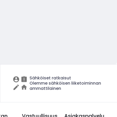
Sähköiset ratkaisut
Olemme sähköisen liiketoiminnan
ammattilainen
kan
Vastuullisuus
Asiakaspalvelu