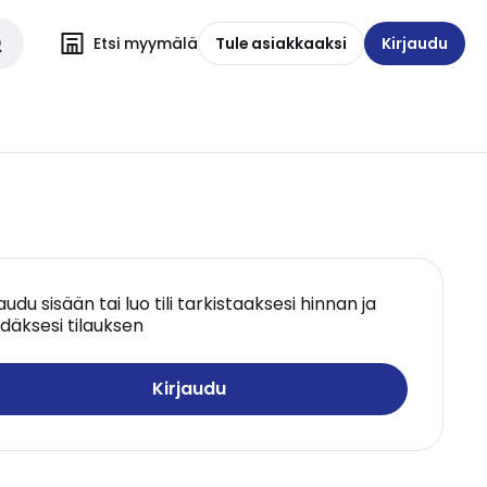
Etsi myymälä
Tule asiakkaaksi
Kirjaudu
jaudu sisään tai luo tili tarkistaaksesi hinnan ja
däksesi tilauksen
Kirjaudu