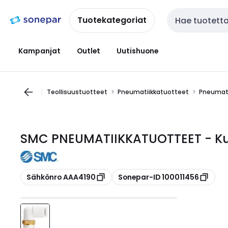
Siirry
Siirry
navigointiin
sisältöön
Tuotekategoriat
Haku
Kampanjat
Outlet
Uutishuone
Teollisuustuotteet
Pneumatiikkatuotteet
Pneumati
SMC PNEUMATIIKKATUOTTEET - Kul
Kopioi
Kopioi
Sähkönro AAA4190
Sonepar-ID 100011456