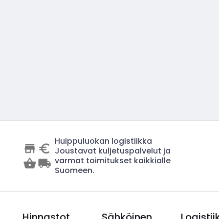
Huippuluokan logistiikka
Joustavat kuljetuspalvelut ja
varmat toimitukset kaikkialle
Suomeen.
Hinnastot
Sähköinen
Logistii