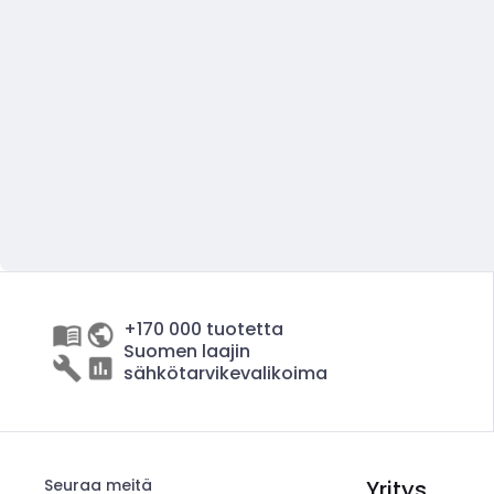
+170 000 tuotetta
Suomen laajin
sähkötarvikevalikoima
Seuraa meitä
Yritys