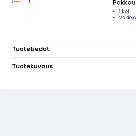
Pakkau
1
kpl
Vakiok
Tuotetiedot
Tuotekuvaus