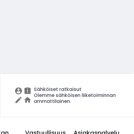
Sähköiset ratkaisut
Olemme sähköisen liiketoiminnan
ammattilainen
kan
Vastuullisuus
Asiakaspalvelu