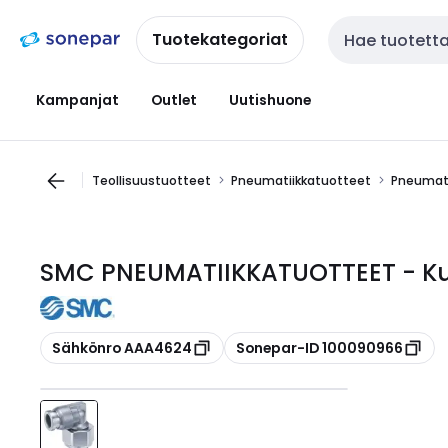
Siirry
Siirry
navigointiin
sisältöön
Tuotekategoriat
Haku
Kampanjat
Outlet
Uutishuone
Teollisuustuotteet
Pneumatiikkatuotteet
Pneumati
SMC PNEUMATIIKKATUOTTEET - Kul
Kopioi
Kopioi
Sähkönro AAA4624
Sonepar-ID 100090966