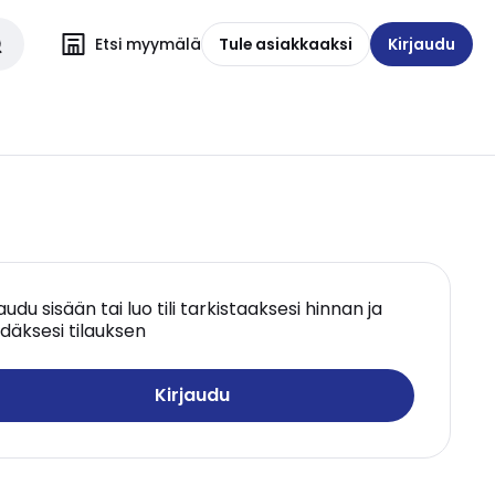
Etsi myymälä
Tule asiakkaaksi
Kirjaudu
jaudu sisään tai luo tili tarkistaaksesi hinnan ja
däksesi tilauksen
Kirjaudu