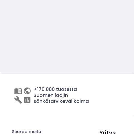
+170 000 tuotetta
Suomen laajin
sähkötarvikevalikoima
Seuraa meitä
Yritys