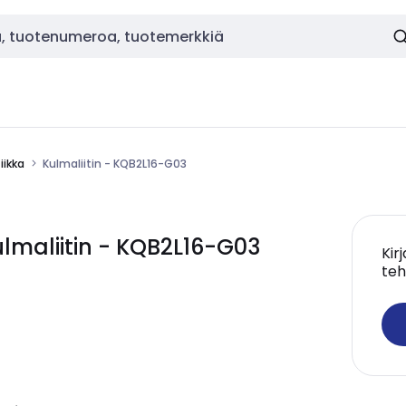
ikka
Kulmaliitin - KQB2L16-G03
maliitin - KQB2L16-G03
Kir
teh