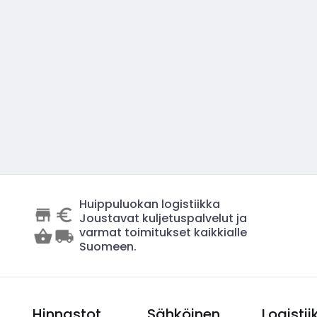
Huippuluokan logistiikka
Joustavat kuljetuspalvelut ja
varmat toimitukset kaikkialle
Suomeen.
Hinnastot
Sähköinen
Logistii