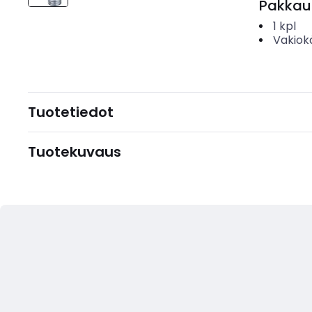
Pakkau
1
kpl
Vakiok
Tuotetiedot
Tuotekuvaus