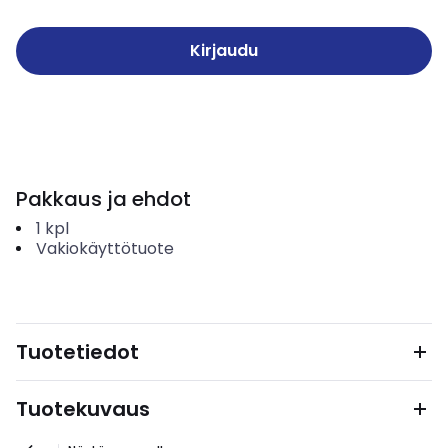
Kirjaudu
Pakkaus ja ehdot
1
kpl
Vakiokäyttötuote
Tuotetiedot
Tuotekuvaus