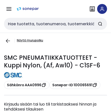
Siirry
Siirry
navigointiin
sisältöön
Haku
Näytä murupolku
SMC PNEUMATIIKKATUOTTEET -
Kuppi Nylon, (Af, Aw10) - C1SF-6
Kopioi
Kopioi
Sähkönro AAA0996
Sonepar-ID 100065691
Kirjaudu sisään tai luo tili tarkistaaksesi hinnan ja
tehdäksesi tilauksen