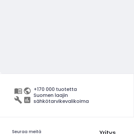
+170 000 tuotetta
Suomen laajin
sähkötarvikevalikoima
Seuraa meitä
Yritys