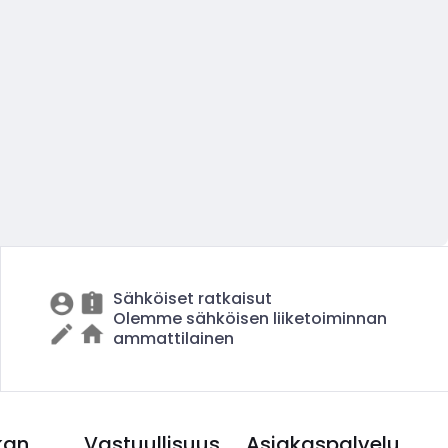
Sähköiset ratkaisut
Olemme sähköisen liiketoiminnan
ammattilainen
kan
Vastuullisuus
Asiakaspalvelu