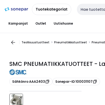
Siirry
Siirry
navigointiin
sisältöön
Tuotekategoriat
Haku
Kampanjat
Outlet
Uutishuone
Teollisuustuotteet
Pneumatiikkatuotteet
Pneumati
SMC PNEUMATIIKKATUOTTEET - La
Kopioi
Kopioi
Sähkönro AAA2403
Sonepar-ID 100031107