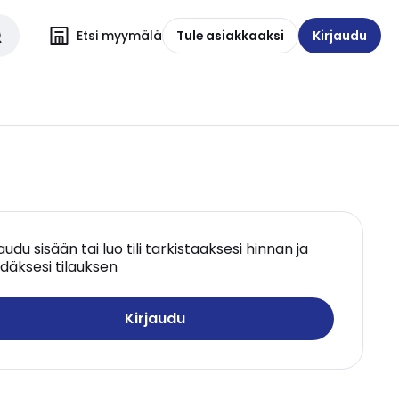
Etsi myymälä
Tule asiakkaaksi
Kirjaudu
jaudu sisään tai luo tili tarkistaaksesi hinnan ja
däksesi tilauksen
Kirjaudu