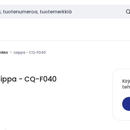
ikka
Laippa - CQ-F040
ippa - CQ-F040
Kir
teh