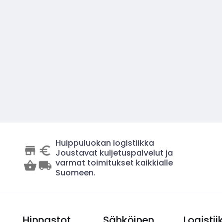
Huippuluokan logistiikka
Joustavat kuljetuspalvelut ja
varmat toimitukset kaikkialle
Suomeen.
Hinnastot
Sähköinen
Logistii