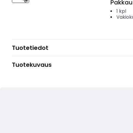
Pakkau
1
kpl
Vakiok
Tuotetiedot
Tuotekuvaus