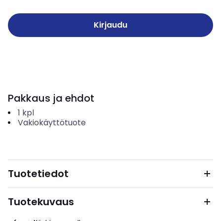
Kirjaudu
Pakkaus ja ehdot
1
kpl
Vakiokäyttötuote
Tuotetiedot
Tuotekuvaus