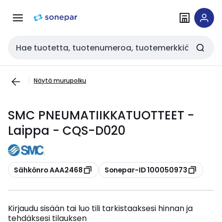
Siirry
Siirry
navigointiin
sisältöön
Haku
Näytä murupolku
SMC PNEUMATIIKKATUOTTEET -
Laippa - CQS-D020
Kopioi
Kopioi
Sähkönro AAA2468
Sonepar-ID 100050973
Kirjaudu sisään tai luo tili tarkistaaksesi hinnan ja
tehdäksesi tilauksen