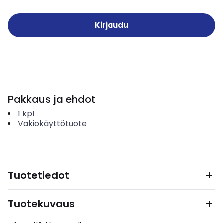
Kirjaudu
Pakkaus ja ehdot
1
kpl
Vakiokäyttötuote
Tuotetiedot
Tuotekuvaus