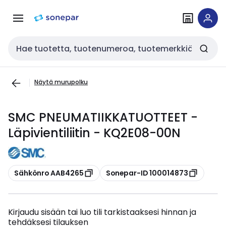
Siirry
Siirry
navigointiin
sisältöön
Haku
Näytä murupolku
SMC PNEUMATIIKKATUOTTEET -
Läpivientiliitin - KQ2E08-00N
Kopioi
Kopioi
Sähkönro AAB4265
Sonepar-ID 100014873
Kirjaudu sisään tai luo tili tarkistaaksesi hinnan ja
tehdäksesi tilauksen