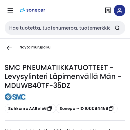
Siirry
Siirry
navigointiin
sisältöön
Haku
Näytä murupolku
SMC PNEUMATIIKKATUOTTEET -
Levysylinteri Läpimenvällä Män -
MDUWB40TF-35DZ
Kopioi
Kopioi
Sähkönro AAB5156
Sonepar-ID 100094459