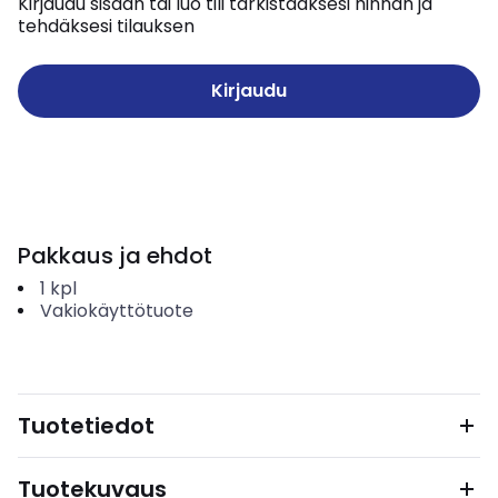
Kirjaudu sisään tai luo tili tarkistaaksesi hinnan ja
tehdäksesi tilauksen
Kirjaudu
Pakkaus ja ehdot
1
kpl
Vakiokäyttötuote
Tuotetiedot
Tuotekuvaus