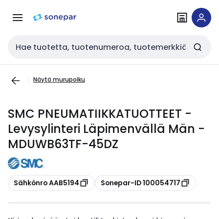
Siirry
Siirry
navigointiin
sisältöön
Haku
Näytä murupolku
SMC PNEUMATIIKKATUOTTEET -
Levysylinteri Läpimenvällä Män -
MDUWB63TF-45DZ
Kopioi
Kopioi
Sähkönro AAB5194
Sonepar-ID 100054717