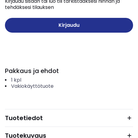
Kirjaudu sisään tai luo tili tarkistaaksesi hinnan ja
tehdäksesi tilauksen
Kirjaudu
Pakkaus ja ehdot
1
kpl
Vakiokäyttötuote
Tuotetiedot
Tuotekuvaus