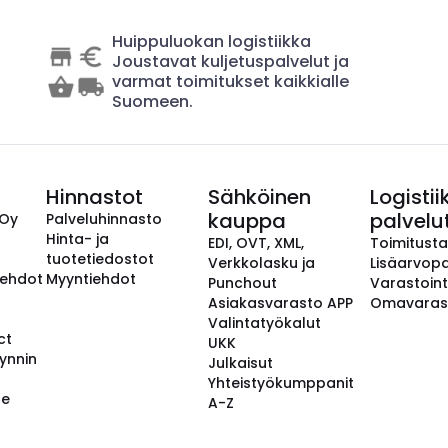
Huippuluokan logistiikka
Joustavat kuljetuspalvelut ja
varmat toimitukset kaikkialle
Suomeen.
Hinnastot
Sähköinen
Logistii
kauppa
palvelu
 Oy
Palveluhinnasto
Hinta- ja
EDI, OVT, XML,
Toimitust
tuotetiedostot
Verkkolasku ja
Lisäarvopa
aehdot
Myyntiehdot
Punchout
Varastoint
Asiakasvarasto APP
Omavaras
Valintatyökalut
ct
UKK
ynnin
Julkaisut
Yhteistyökumppanit
se
A-Z