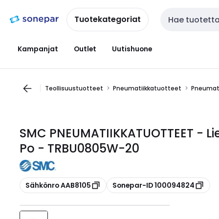
Siirry
Siirry
navigointiin
sisältöön
Tuotekategoriat
Haku
Kampanjat
Outlet
Uutishuone
Teollisuustuotteet
Pneumatiikkatuotteet
Pneumati
SMC PNEUMATIIKKATUOTTEET - Lie
Po - TRBU0805W-20
Kopioi
Kopioi
Sähkönro AAB8105
Sonepar-ID 100094824