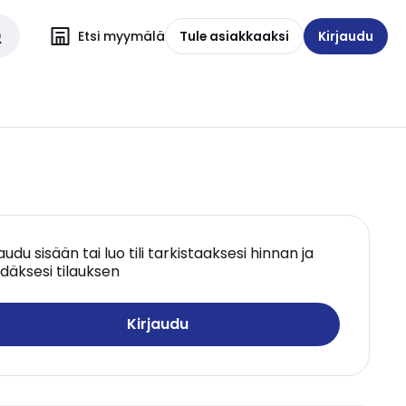
Etsi myymälä
Tule asiakkaaksi
Kirjaudu
jaudu sisään tai luo tili tarkistaaksesi hinnan ja
däksesi tilauksen
Kirjaudu