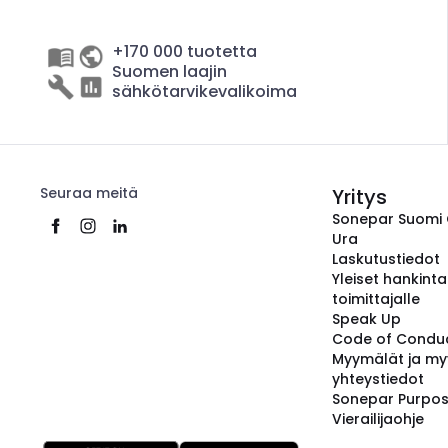
+170 000 tuotetta
Suomen laajin
sähkötarvikevalikoima
Seuraa meitä
Yritys
Sonepar Suomi
Ura
Laskutustiedot
Yleiset hankint
toimittajalle
Speak Up
Code of Condu
Myymälät ja my
yhteystiedot
Sonepar Purpo
Vierailijaohje