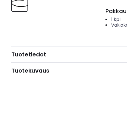
Pakkau
1
kpl
Vakiok
Tuotetiedot
Tuotekuvaus