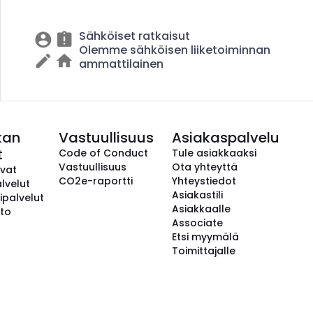
Sähköiset ratkaisut
Olemme sähköisen liiketoiminnan
ammattilainen
kan
Vastuullisuus
Asiakaspalvelu
t
Code of Conduct
Tule asiakkaaksi
Vastuullisuus
Ota yhteyttä
avat
CO2e-raportti
Yhteystiedot
lvelut
Asiakastili
ipalvelut
Asiakkaalle
to
Associate
Etsi myymälä
Toimittajalle