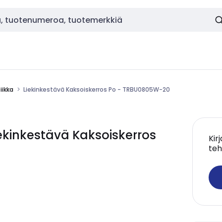
ikka
Liekinkestävä Kaksoiskerros Po - TRBU0805W-20
kinkestävä Kaksoiskerros
Kir
teh