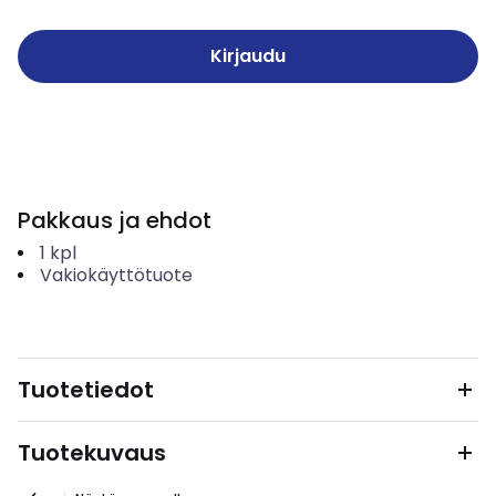
Kirjaudu
Pakkaus ja ehdot
1
kpl
Vakiokäyttötuote
Tuotetiedot
Tuotekuvaus