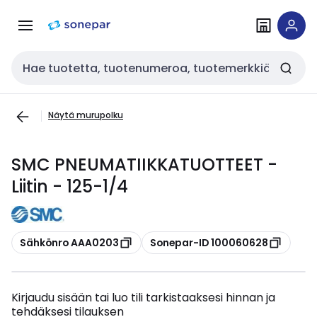
Siirry
Siirry
navigointiin
sisältöön
Haku
Näytä murupolku
SMC PNEUMATIIKKATUOTTEET -
Liitin - 125-1/4
Kopioi
Kopioi
Sähkönro AAA0203
Sonepar-ID 100060628
Kirjaudu sisään tai luo tili tarkistaaksesi hinnan ja
tehdäksesi tilauksen