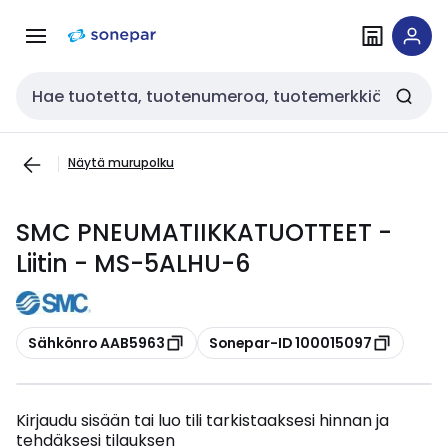
Siirry
Siirry
navigointiin
sisältöön
Haku
Näytä murupolku
SMC PNEUMATIIKKATUOTTEET -
Liitin - MS-5ALHU-6
Kopioi
Kopioi
Sähkönro AAB5963
Sonepar-ID 100015097
Kirjaudu sisään tai luo tili tarkistaaksesi hinnan ja
tehdäksesi tilauksen