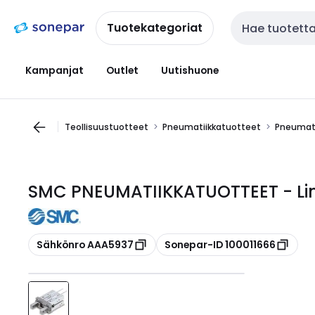
Siirry
Siirry
navigointiin
sisältöön
Tuotekategoriat
Haku
Kampanjat
Outlet
Uutishuone
Teollisuustuotteet
Pneumatiikkatuotteet
Pneumati
SMC PNEUMATIIKKATUOTTEET - Lin
Kopioi
Kopioi
Sähkönro AAA5937
Sonepar-ID 100011666