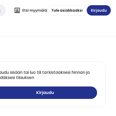
Etsi myymälä
Tule asiakkaaksi
Kirjaudu
jaudu sisään tai luo tili tarkistaaksesi hinnan ja
däksesi tilauksen
Kirjaudu