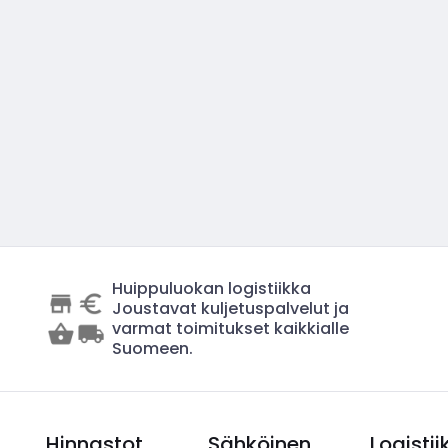
Huippuluokan logistiikka
Joustavat kuljetuspalvelut ja
varmat toimitukset kaikkialle
Suomeen.
Hinnastot
Sähköinen
Logistii