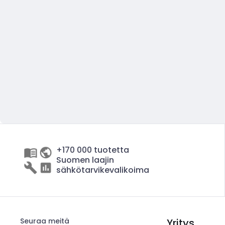
+170 000 tuotetta
Suomen laajin
sähkötarvikevalikoima
Seuraa meitä
Yritys