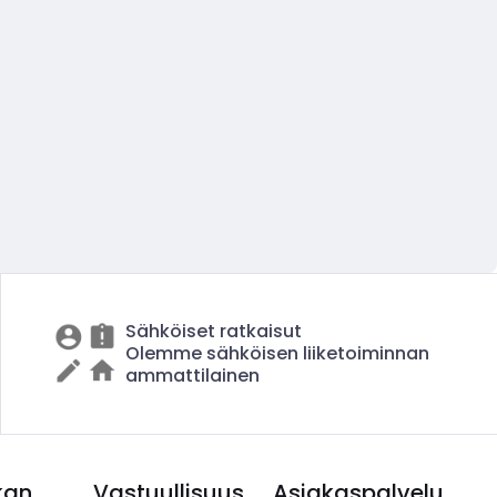
Sähköiset ratkaisut
Olemme sähköisen liiketoiminnan
ammattilainen
kan
Vastuullisuus
Asiakaspalvelu