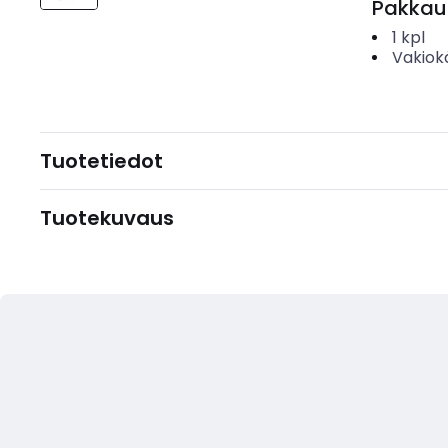
Pakkau
1
kpl
Vakiok
Tuotetiedot
Tuotekuvaus