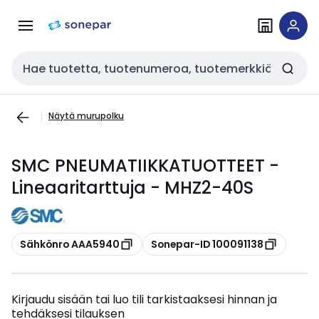
Siirry
Siirry
navigointiin
sisältöön
Haku
Näytä murupolku
SMC PNEUMATIIKKATUOTTEET -
Lineaaritarttuja - MHZ2-40S
Kopioi
Kopioi
Sähkönro AAA5940
Sonepar-ID 100091138
Kirjaudu sisään tai luo tili tarkistaaksesi hinnan ja
tehdäksesi tilauksen