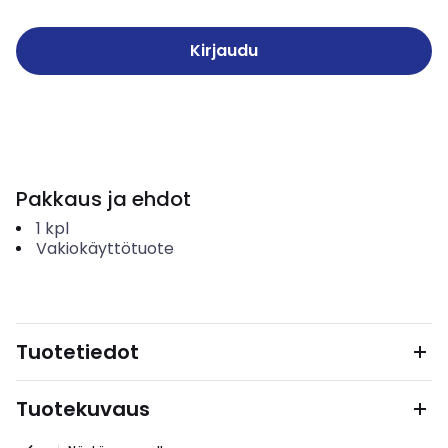
Kirjaudu
Pakkaus ja ehdot
1
kpl
Vakiokäyttötuote
Tuotetiedot
Tuotekuvaus