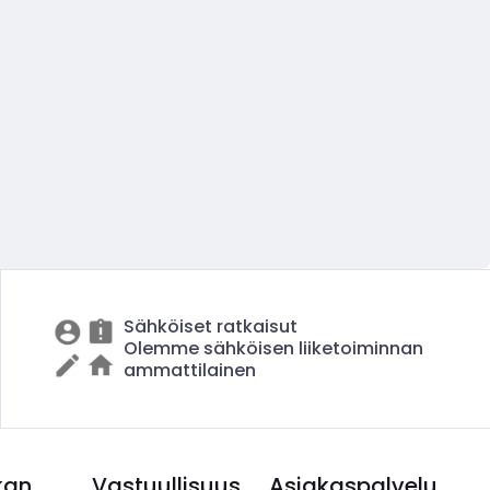
Sähköiset ratkaisut
Olemme sähköisen liiketoiminnan
ammattilainen
kan
Vastuullisuus
Asiakaspalvelu