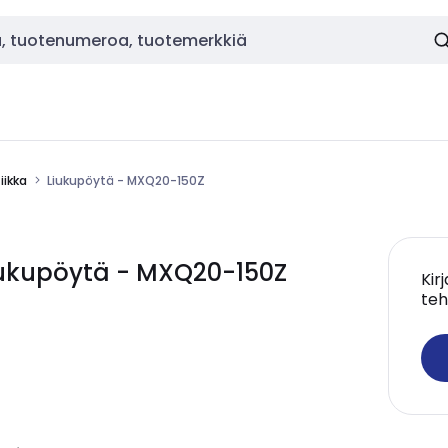
ikka
Liukupöytä - MXQ20-150Z
ukupöytä - MXQ20-150Z
Kir
teh