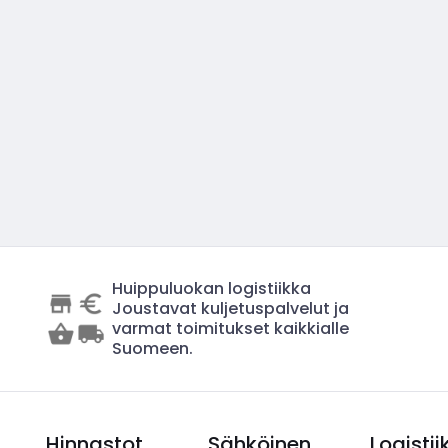
Huippuluokan logistiikka
Joustavat kuljetuspalvelut ja
varmat toimitukset kaikkialle
Suomeen.
Hinnastot
Sähköinen
Logistii