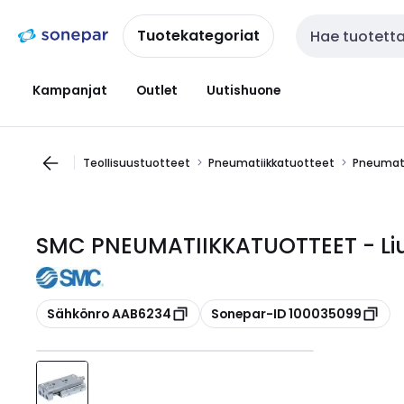
Siirry
Siirry
navigointiin
sisältöön
Tuotekategoriat
Haku
Kampanjat
Outlet
Uutishuone
Teollisuustuotteet
Pneumatiikkatuotteet
Pneumati
SMC PNEUMATIIKKATUOTTEET - Li
Kopioi
Kopioi
Sähkönro AAB6234
Sonepar-ID 100035099