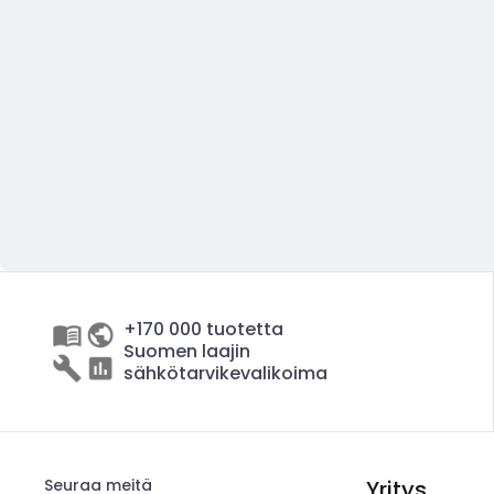
+170 000 tuotetta
Suomen laajin
sähkötarvikevalikoima
Seuraa meitä
Yritys