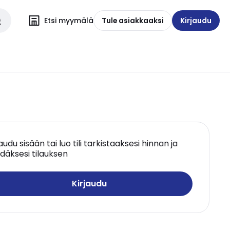
Etsi myymälä
Tule asiakkaaksi
Kirjaudu
jaudu sisään tai luo tili tarkistaaksesi hinnan ja
däksesi tilauksen
Kirjaudu