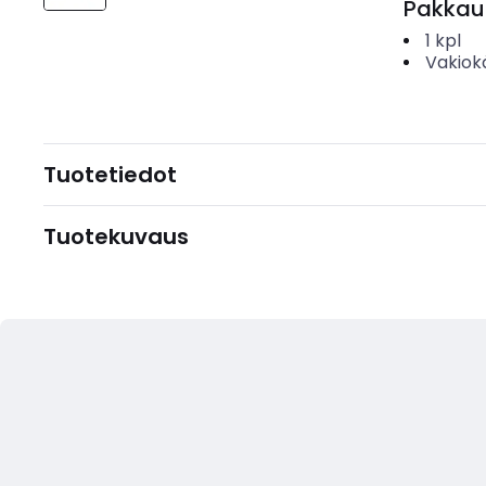
Pakkau
1
kpl
Vakiok
Tuotetiedot
Tuotekuvaus