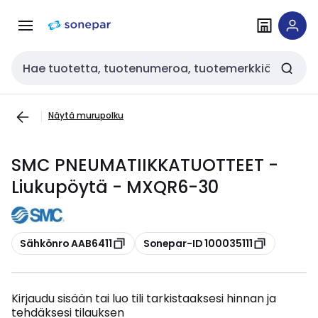
Siirry
Siirry
navigointiin
sisältöön
Haku
Näytä murupolku
SMC PNEUMATIIKKATUOTTEET -
Liukupöytä - MXQR6-30
Kopioi
Kopioi
Sähkönro AAB6411
Sonepar-ID 100035111
Kirjaudu sisään tai luo tili tarkistaaksesi hinnan ja
tehdäksesi tilauksen