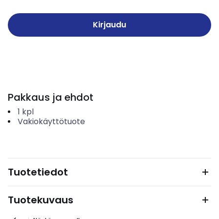
Kirjaudu
Pakkaus ja ehdot
1
kpl
Vakiokäyttötuote
Tuotetiedot
Tuotekuvaus