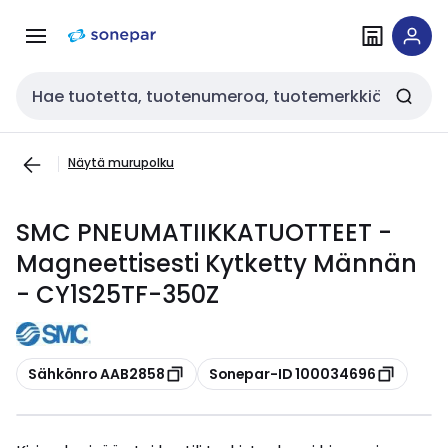
Siirry
Siirry
navigointiin
sisältöön
Haku
Näytä murupolku
SMC PNEUMATIIKKATUOTTEET -
Magneettisesti Kytketty Männän
- CY1S25TF-350Z
Kopioi
Kopioi
Sähkönro AAB2858
Sonepar-ID 100034696