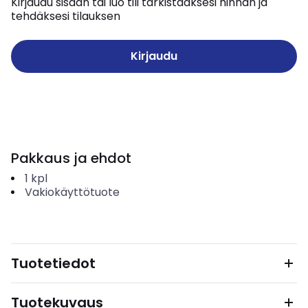
Kirjaudu sisään tai luo tili tarkistaaksesi hinnan ja
tehdäksesi tilauksen
Kirjaudu
Pakkaus ja ehdot
1
kpl
Vakiokäyttötuote
Tuotetiedot
Tuotekuvaus