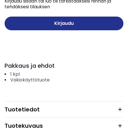
Kirjaudu sisään tai luo tili tarkistaaksesi hinnan ja
tehdäksesi tilauksen
Kirjaudu
Pakkaus ja ehdot
1
kpl
Vakiokäyttötuote
Tuotetiedot
Tuotekuvaus