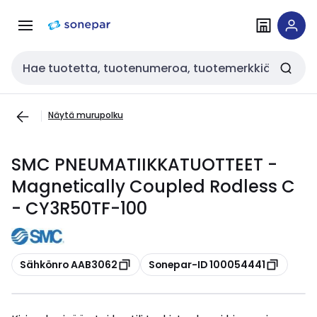
Siirry
Siirry
navigointiin
sisältöön
Haku
Näytä murupolku
SMC PNEUMATIIKKATUOTTEET -
Magnetically Coupled Rodless C
- CY3R50TF-100
Kopioi
Kopioi
Sähkönro AAB3062
Sonepar-ID 100054441