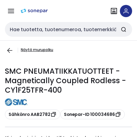
Siirry
Siirry
navigointiin
sisältöön
Haku
Näytä murupolku
SMC PNEUMATIIKKATUOTTEET -
Magnetically Coupled Rodless -
CY1F25TFR-400
Kopioi
Kopioi
Sähkönro AAB2782
Sonepar-ID 100034686