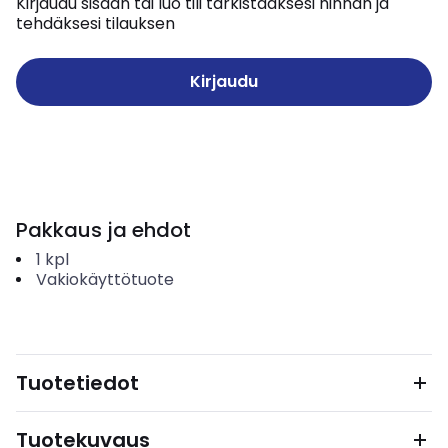
Kirjaudu sisään tai luo tili tarkistaaksesi hinnan ja
tehdäksesi tilauksen
Kirjaudu
Pakkaus ja ehdot
1
kpl
Vakiokäyttötuote
Tuotetiedot
Tuotekuvaus