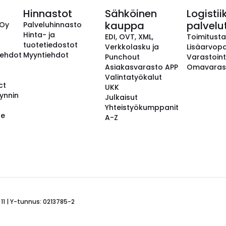
Hinnastot
Sähköinen
Logistii
kauppa
palvelu
 Oy
Palveluhinnasto
Hinta- ja
EDI, OVT, XML,
Toimitust
tuotetiedostot
Verkkolasku ja
Lisäarvopa
aehdot
Myyntiehdot
Punchout
Varastoint
Asiakasvarasto APP
Omavaras
Valintatyökalut
ct
UKK
ynnin
Julkaisut
Yhteistyökumppanit
se
A-Z
 11 | Y-tunnus: 0213785-2