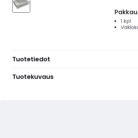
Pakkau
1
kpl
Vakiok
Tuotetiedot
Tuotekuvaus