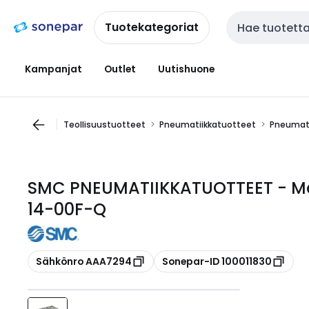
Siirry
Siirry
navigointiin
sisältöön
Tuotekategoriat
Haku
Kampanjat
Outlet
Uutishuone
Teollisuustuotteet
Pneumatiikkatuotteet
Pneumati
SMC PNEUMATIIKKATUOTTEET - Ma
14-00F-Q
Kopioi
Kopioi
Sähkönro AAA7294
Sonepar-ID 100011830