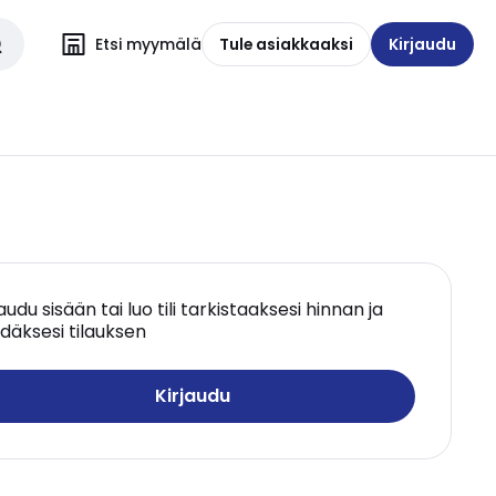
Etsi myymälä
Tule asiakkaaksi
Kirjaudu
jaudu sisään tai luo tili tarkistaaksesi hinnan ja
däksesi tilauksen
Kirjaudu