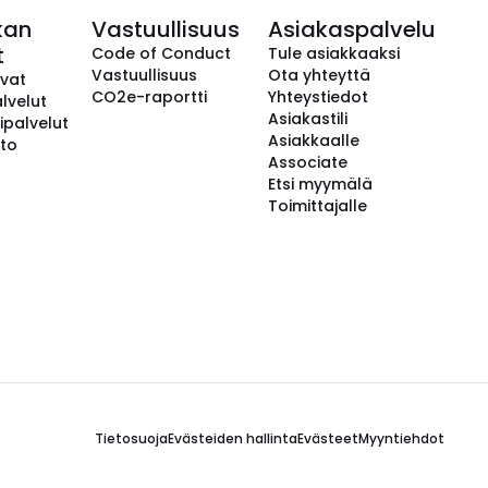
kan
Vastuullisuus
Asiakaspalvelu
t
Code of Conduct
Tule asiakkaaksi
Vastuullisuus
Ota yhteyttä
avat
CO2e-raportti
Yhteystiedot
lvelut
Asiakastili
ipalvelut
Asiakkaalle
to
Associate
Etsi myymälä
Toimittajalle
Tietosuoja
Evästeiden hallinta
Evästeet
Myyntiehdot