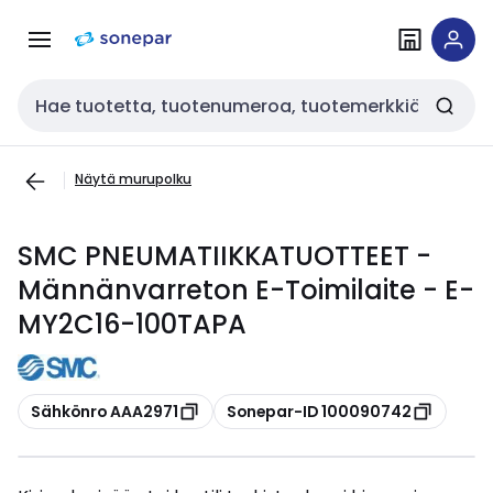
Siirry
Siirry
navigointiin
sisältöön
Haku
Näytä murupolku
SMC PNEUMATIIKKATUOTTEET -
Männänvarreton E-Toimilaite - E-
MY2C16-100TAPA
Kopioi
Kopioi
Sähkönro AAA2971
Sonepar-ID 100090742