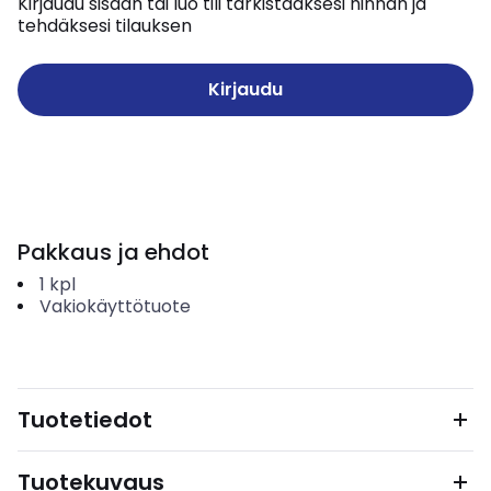
Kirjaudu sisään tai luo tili tarkistaaksesi hinnan ja
tehdäksesi tilauksen
Kirjaudu
Pakkaus ja ehdot
1
kpl
Vakiokäyttötuote
Tuotetiedot
Tuotekuvaus