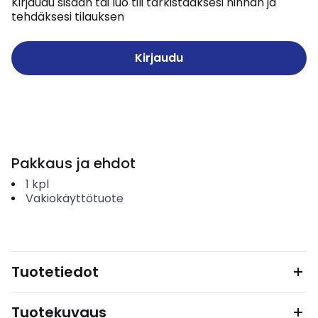
Kirjaudu sisään tai luo tili tarkistaaksesi hinnan ja
tehdäksesi tilauksen
Kirjaudu
Pakkaus ja ehdot
1
kpl
Vakiokäyttötuote
Tuotetiedot
Tuotekuvaus