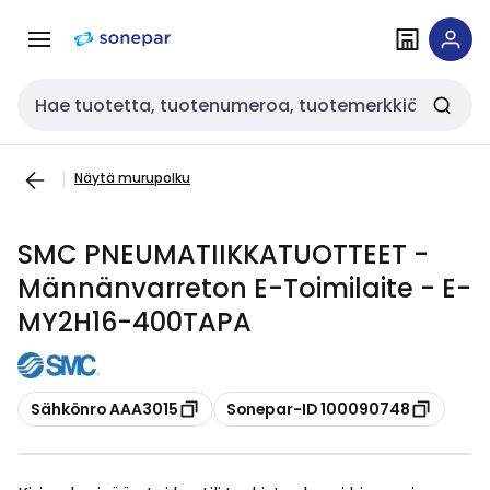
Siirry
Siirry
navigointiin
sisältöön
Haku
Näytä murupolku
SMC PNEUMATIIKKATUOTTEET -
Männänvarreton E-Toimilaite - E-
MY2H16-400TAPA
Kopioi
Kopioi
Sähkönro AAA3015
Sonepar-ID 100090748