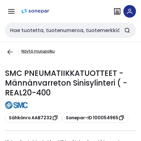
Siirry
Siirry
navigointiin
sisältöön
Haku
Näytä murupolku
SMC PNEUMATIIKKATUOTTEET -
Männänvarreton Sinisylinteri ( -
REAL20-400
Kopioi
Kopioi
Sähkönro AAB7232
Sonepar-ID 100054965