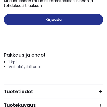
Kirjaudu sisään tai luo tili tarkistaaksesi hinnan ja
tehdäksesi tilauksen
Kirjaudu
Pakkaus ja ehdot
1
kpl
Vakiokäyttötuote
Tuotetiedot
Tuotekuvaus