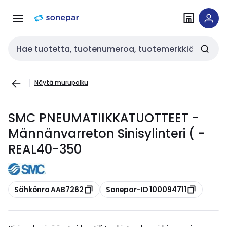
Siirry
Siirry
navigointiin
sisältöön
Haku
Näytä murupolku
SMC PNEUMATIIKKATUOTTEET -
Männänvarreton Sinisylinteri ( -
REAL40-350
Kopioi
Kopioi
Sähkönro AAB7262
Sonepar-ID 100094711