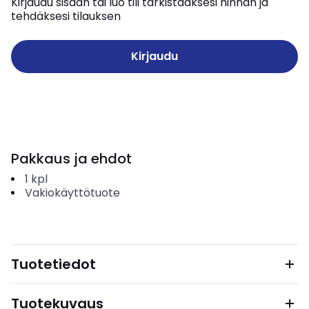
Kirjaudu sisään tai luo tili tarkistaaksesi hinnan ja
tehdäksesi tilauksen
Kirjaudu
Pakkaus ja ehdot
1
kpl
Vakiokäyttötuote
Tuotetiedot
Tuotekuvaus