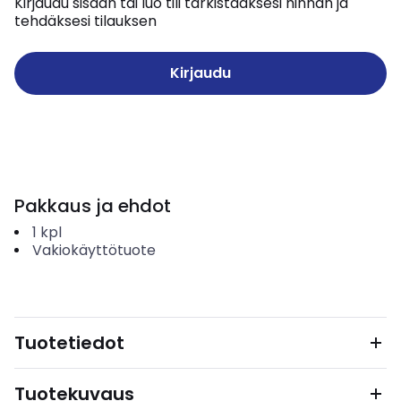
Kirjaudu sisään tai luo tili tarkistaaksesi hinnan ja
tehdäksesi tilauksen
Kirjaudu
Pakkaus ja ehdot
1
kpl
Vakiokäyttötuote
Tuotetiedot
Tuotekuvaus