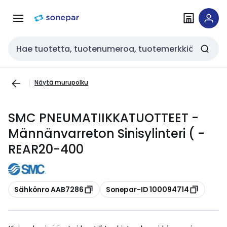
Siirry
Siirry
navigointiin
sisältöön
Haku
Näytä murupolku
SMC PNEUMATIIKKATUOTTEET -
Männänvarreton Sinisylinteri ( -
REAR20-400
Kopioi
Kopioi
Sähkönro AAB7286
Sonepar-ID 100094714