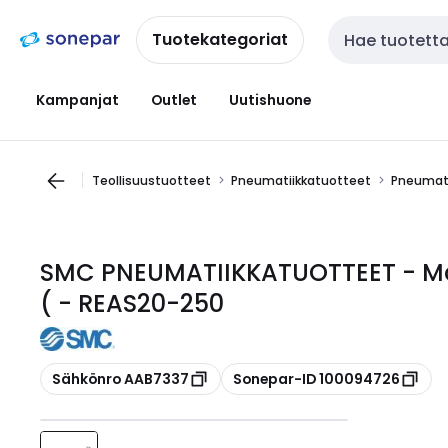
Siirry
Siirry
navigointiin
sisältöön
Tuotekategoriat
Haku
Kampanjat
Outlet
Uutishuone
Teollisuustuotteet
Pneumatiikkatuotteet
Pneumati
SMC PNEUMATIIKKATUOTTEET - Män
( - REAS20-250
Kopioi
Kopioi
Sähkönro AAB7337
Sonepar-ID 100094726