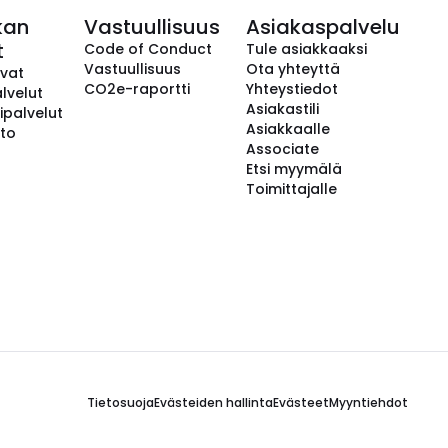
kan
Vastuullisuus
Asiakaspalvelu
t
Code of Conduct
Tule asiakkaaksi
Vastuullisuus
Ota yhteyttä
avat
CO2e-raportti
Yhteystiedot
lvelut
Asiakastili
ipalvelut
Asiakkaalle
to
Associate
Etsi myymälä
Toimittajalle
Tietosuoja
Evästeiden hallinta
Evästeet
Myyntiehdot