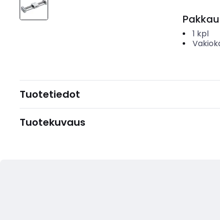
Pakkau
1
kpl
Vakiok
Tuotetiedot
Tuotekuvaus