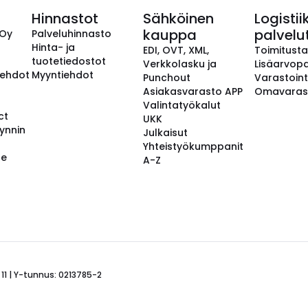
Hinnastot
Sähköinen
Logistii
kauppa
palvelu
 Oy
Palveluhinnasto
Hinta- ja
EDI, OVT, XML,
Toimitust
tuotetiedostot
Verkkolasku ja
Lisäarvopa
aehdot
Myyntiehdot
Punchout
Varastoint
Asiakasvarasto APP
Omavaras
Valintatyökalut
ct
UKK
ynnin
Julkaisut
Yhteistyökumppanit
se
A-Z
 11 | Y-tunnus: 0213785-2