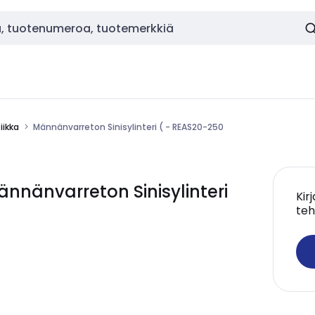
ikka
Männänvarreton Sinisylinteri ( - REAS20-250
nänvarreton Sinisylinteri
Kir
teh