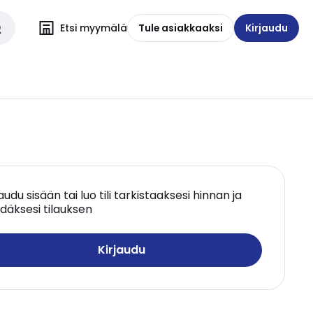
Etsi myymälä
Tule asiakkaaksi
Kirjaudu
jaudu sisään tai luo tili tarkistaaksesi hinnan ja
däksesi tilauksen
Kirjaudu