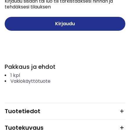
Kirjaudu sisään tai luo tili tarkistaaksesi hinnan ja
tehdäksesi tilauksen
Kirjaudu
Pakkaus ja ehdot
1
kpl
Vakiokäyttötuote
Tuotetiedot
Tuotekuvaus