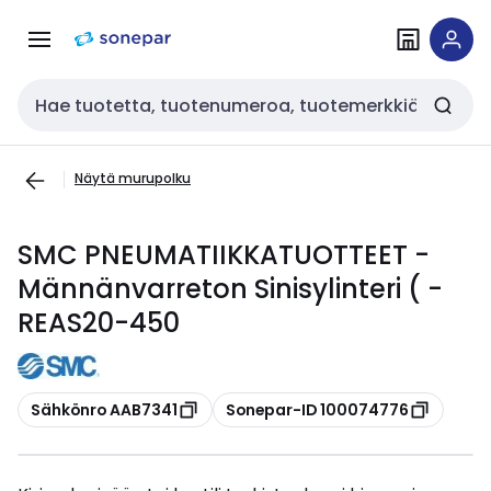
Siirry
Siirry
navigointiin
sisältöön
Haku
Näytä murupolku
SMC PNEUMATIIKKATUOTTEET -
Männänvarreton Sinisylinteri ( -
REAS20-450
Kopioi
Kopioi
Sähkönro AAB7341
Sonepar-ID 100074776