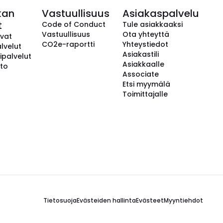
kan
Vastuullisuus
Asiakaspalvelu
t
Code of Conduct
Tule asiakkaaksi
Vastuullisuus
Ota yhteyttä
avat
CO2e-raportti
Yhteystiedot
lvelut
Asiakastili
ipalvelut
Asiakkaalle
to
Associate
Etsi myymälä
Toimittajalle
Tietosuoja
Evästeiden hallinta
Evästeet
Myyntiehdot