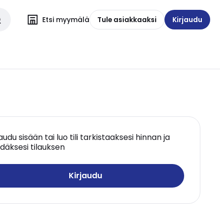
Etsi myymälä
Tule asiakkaaksi
Kirjaudu
jaudu sisään tai luo tili tarkistaaksesi hinnan ja
däksesi tilauksen
Kirjaudu