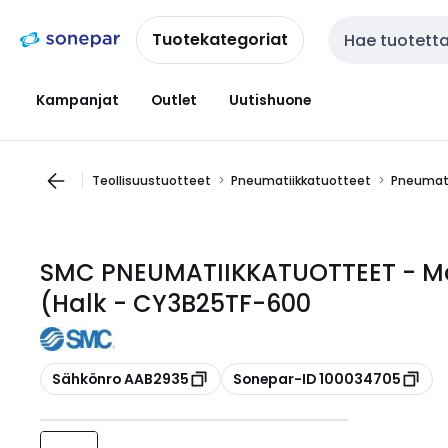
Siirry
Siirry
navigointiin
sisältöön
Tuotekategoriat
Haku
Kampanjat
Outlet
Uutishuone
Teollisuustuotteet
Pneumatiikkatuotteet
Pneumati
SMC PNEUMATIIKKATUOTTEET - Män
(Halk - CY3B25TF-600
Kopioi
Kopioi
Sähkönro AAB2935
Sonepar-ID 100034705