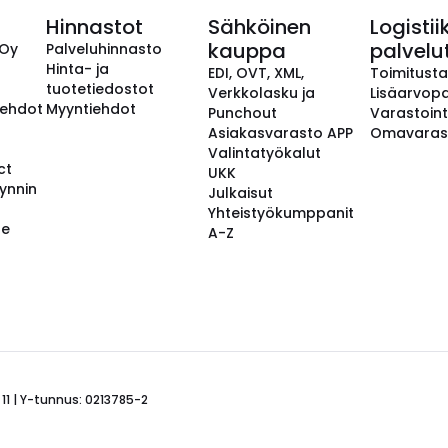
Hinnastot
Sähköinen
Logistii
kauppa
palvelu
 Oy
Palveluhinnasto
Hinta- ja
EDI, OVT, XML,
Toimitust
tuotetiedostot
Verkkolasku ja
Lisäarvopa
aehdot
Myyntiehdot
Punchout
Varastoint
Asiakasvarasto APP
Omavaras
Valintatyökalut
ct
UKK
ynnin
Julkaisut
Yhteistyökumppanit
se
A-Z
 11 | Y-tunnus: 0213785-2