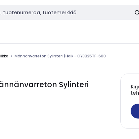
ikka
Männänvarreton Sylinteri (Halk - CY3B25TF-600
nänvarreton Sylinteri
Kir
teh