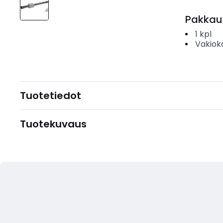
Pakkau
1
kpl
Vakiok
Tuotetiedot
Tuotekuvaus