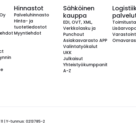
Hinnastot
Sähköinen
Logistii
kauppa
palvelu
 Oy
Palveluhinnasto
Hinta- ja
EDI, OVT, XML,
Toimitust
tuotetiedostot
Verkkolasku ja
Lisäarvopa
aehdot
Myyntiehdot
Punchout
Varastoint
Asiakasvarasto APP
Omavaras
Valintatyökalut
ct
UKK
ynnin
Julkaisut
Yhteistyökumppanit
se
A-Z
 11 | Y-tunnus: 0213785-2