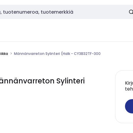
ikka
Männänvarreton Sylinteri (Halk - CY3B32TF-300
nänvarreton Sylinteri
Kir
teh