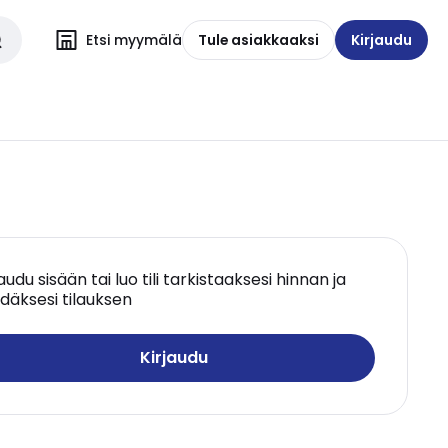
Etsi myymälä
Tule asiakkaaksi
Kirjaudu
jaudu sisään tai luo tili tarkistaaksesi hinnan ja
däksesi tilauksen
Kirjaudu