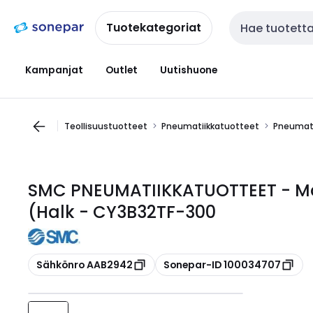
Siirry
Siirry
navigointiin
sisältöön
Tuotekategoriat
Haku
Kampanjat
Outlet
Uutishuone
Teollisuustuotteet
Pneumatiikkatuotteet
Pneumati
SMC PNEUMATIIKKATUOTTEET - Män
(Halk - CY3B32TF-300
Kopioi
Kopioi
Sähkönro AAB2942
Sonepar-ID 100034707