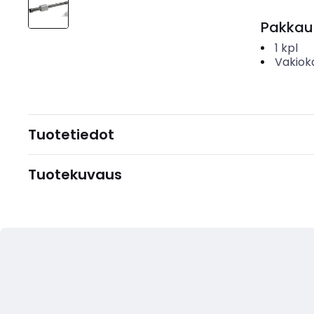
Pakkau
1
kpl
Vakiok
Tuotetiedot
Tuotekuvaus