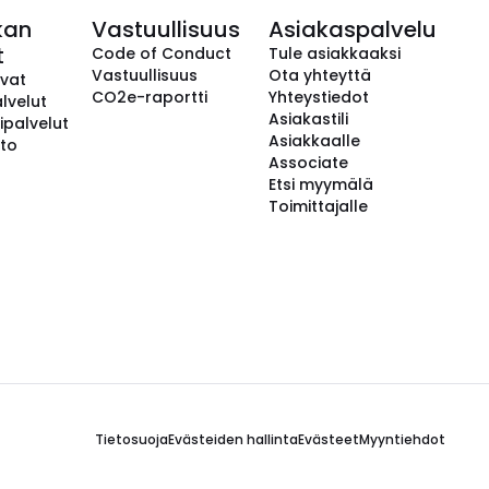
kan
Vastuullisuus
Asiakaspalvelu
t
Code of Conduct
Tule asiakkaaksi
Vastuullisuus
Ota yhteyttä
avat
CO2e-raportti
Yhteystiedot
lvelut
Asiakastili
ipalvelut
Asiakkaalle
to
Associate
Etsi myymälä
Toimittajalle
Tietosuoja
Evästeiden hallinta
Evästeet
Myyntiehdot