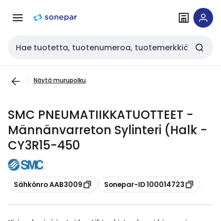
Siirry
Siirry
navigointiin
sisältöön
Haku
Näytä murupolku
SMC PNEUMATIIKKATUOTTEET -
Männänvarreton Sylinteri (Halk -
CY3R15-450
Kopioi
Kopioi
Sähkönro AAB3009
Sonepar-ID 100014723