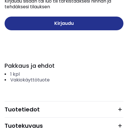
Kirjaudu sisään tai luo tili tarkistaaksesi hinnan ja
tehdäksesi tilauksen
Kirjaudu
Pakkaus ja ehdot
1
kpl
Vakiokäyttötuote
Tuotetiedot
Tuotekuvaus