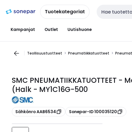
Siirry
Siirry
navigointiin
sisältöön
Tuotekategoriat
Haku
Kampanjat
Outlet
Uutishuone
Teollisuustuotteet
Pneumatiikkatuotteet
Pneumati
SMC PNEUMATIIKKATUOTTEET - Män
(Halk - MY1C16G-500
Kopioi
Kopioi
Sähkönro AAB6534
Sonepar-ID 100035120