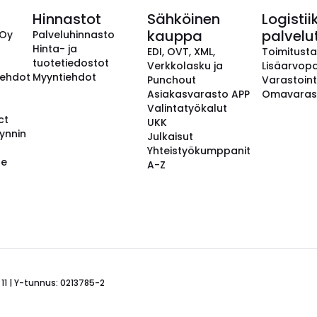
Hinnastot
Sähköinen
Logistii
kauppa
palvelu
 Oy
Palveluhinnasto
Hinta- ja
EDI, OVT, XML,
Toimitust
tuotetiedostot
Verkkolasku ja
Lisäarvopa
aehdot
Myyntiehdot
Punchout
Varastoint
Asiakasvarasto APP
Omavaras
Valintatyökalut
ct
UKK
ynnin
Julkaisut
Yhteistyökumppanit
se
A-Z
 11 | Y-tunnus: 0213785-2