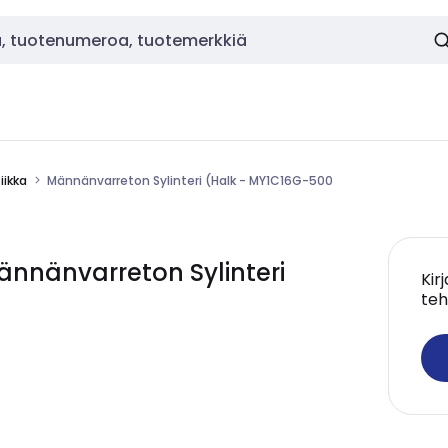
ikka
Männänvarreton Sylinteri (Halk - MY1C16G-500
nänvarreton Sylinteri
Kir
teh