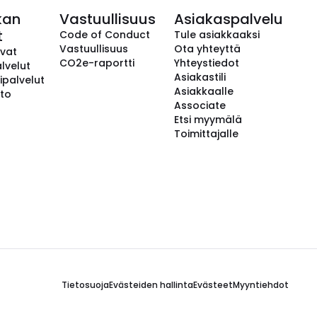
kan
Vastuullisuus
Asiakaspalvelu
t
Code of Conduct
Tule asiakkaaksi
Vastuullisuus
Ota yhteyttä
avat
CO2e-raportti
Yhteystiedot
lvelut
Asiakastili
ipalvelut
Asiakkaalle
to
Associate
Etsi myymälä
Toimittajalle
Tietosuoja
Evästeiden hallinta
Evästeet
Myyntiehdot