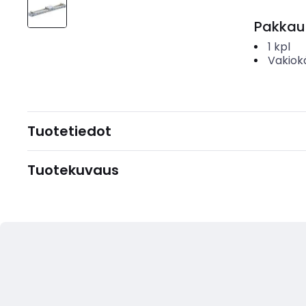
Pakkau
1
kpl
Vakiok
Tuotetiedot
Tuotekuvaus