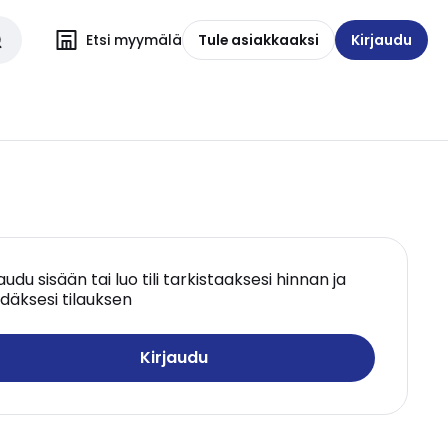
Etsi myymälä
Tule asiakkaaksi
Kirjaudu
jaudu sisään tai luo tili tarkistaaksesi hinnan ja
däksesi tilauksen
Kirjaudu