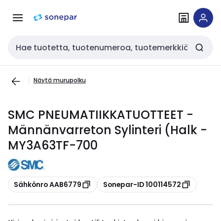
Siirry
Siirry
navigointiin
sisältöön
Haku
Näytä murupolku
SMC PNEUMATIIKKATUOTTEET -
Männänvarreton Sylinteri (Halk -
MY3A63TF-700
Kopioi
Kopioi
Sähkönro AAB6779
Sonepar-ID 100114572