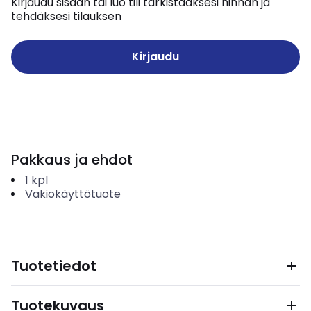
Kirjaudu sisään tai luo tili tarkistaaksesi hinnan ja
tehdäksesi tilauksen
Kirjaudu
Pakkaus ja ehdot
1
kpl
Vakiokäyttötuote
Tuotetiedot
Tuotekuvaus