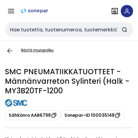
Siirry
Siirry
navigointiin
sisältöön
Haku
Näytä murupolku
SMC PNEUMATIIKKATUOTTEET -
Männänvarreton Sylinteri (Halk -
MY3B20TF-1200
Kopioi
Kopioi
Sähkönro AAB6798
Sonepar-ID 100035148