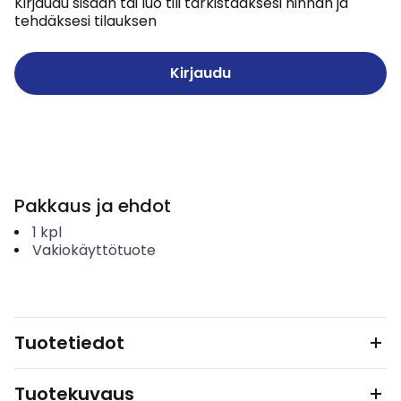
Kirjaudu sisään tai luo tili tarkistaaksesi hinnan ja
tehdäksesi tilauksen
Kirjaudu
Pakkaus ja ehdot
1
kpl
Vakiokäyttötuote
Tuotetiedot
Tuotekuvaus