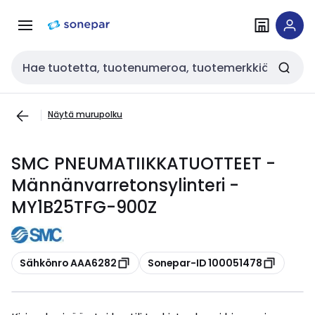
Siirry
Siirry
navigointiin
sisältöön
Haku
Näytä murupolku
SMC PNEUMATIIKKATUOTTEET -
Männänvarretonsylinteri -
MY1B25TFG-900Z
Kopioi
Kopioi
Sähkönro AAA6282
Sonepar-ID 100051478