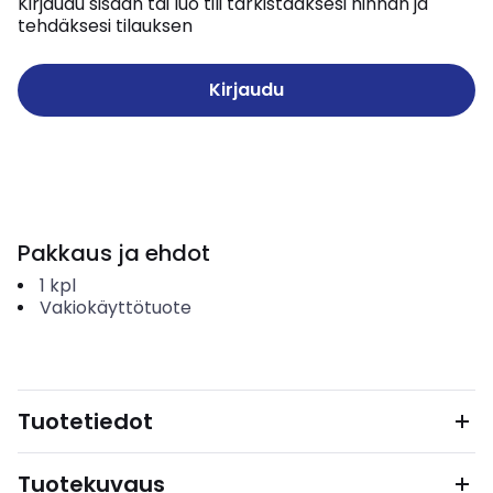
Kirjaudu sisään tai luo tili tarkistaaksesi hinnan ja
tehdäksesi tilauksen
Kirjaudu
Pakkaus ja ehdot
1
kpl
Vakiokäyttötuote
Tuotetiedot
Tuotekuvaus