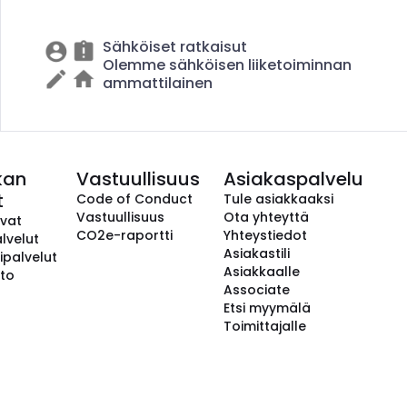
Sähköiset ratkaisut
Olemme sähköisen liiketoiminnan
ammattilainen
kan
Vastuullisuus
Asiakaspalvelu
t
Code of Conduct
Tule asiakkaaksi
Vastuullisuus
Ota yhteyttä
avat
CO2e-raportti
Yhteystiedot
lvelut
Asiakastili
ipalvelut
Asiakkaalle
to
Associate
Etsi myymälä
Toimittajalle