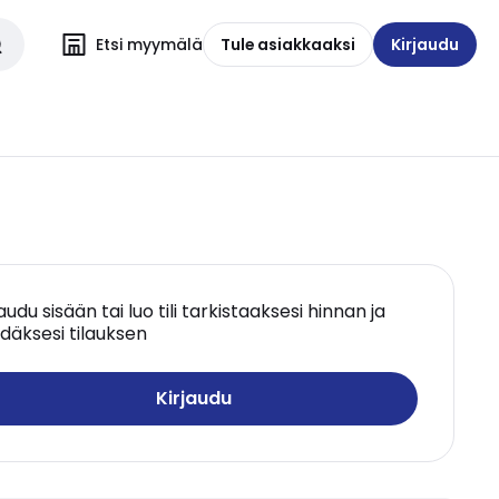
Etsi myymälä
Tule asiakkaaksi
Kirjaudu
jaudu sisään tai luo tili tarkistaaksesi hinnan ja
däksesi tilauksen
Kirjaudu