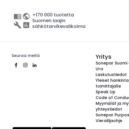
+170 000 tuotetta
Suomen laajin
sähkötarvikevalikoima
Seuraa meitä
Yritys
Sonepar Suomi
Ura
Laskutustiedot
Yleiset hankint
toimittajalle
Speak Up
Code of Condu
Myymälät ja my
yhteystiedot
Sonepar Purpo
Vierailijaohje