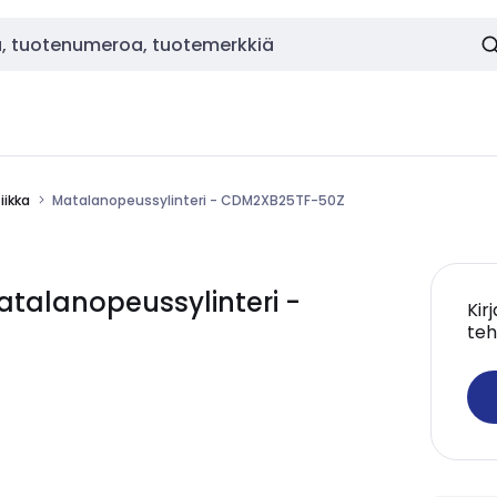
ikka
Matalanopeussylinteri - CDM2XB25TF-50Z
alanopeussylinteri -
Kir
teh