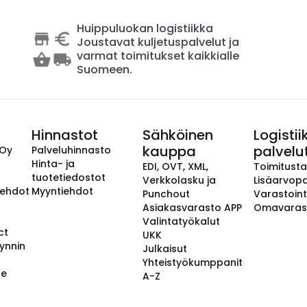
Huippuluokan logistiikka
Joustavat kuljetuspalvelut ja
varmat toimitukset kaikkialle
Suomeen.
Hinnastot
Sähköinen
Logistii
kauppa
palvelu
 Oy
Palveluhinnasto
Hinta- ja
EDI, OVT, XML,
Toimitust
tuotetiedostot
Verkkolasku ja
Lisäarvopa
aehdot
Myyntiehdot
Punchout
Varastoint
Asiakasvarasto APP
Omavaras
Valintatyökalut
ct
UKK
ynnin
Julkaisut
Yhteistyökumppanit
se
A-Z