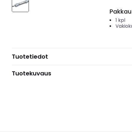
Pakkau
1
kpl
Vakiok
Tuotetiedot
Tuotekuvaus