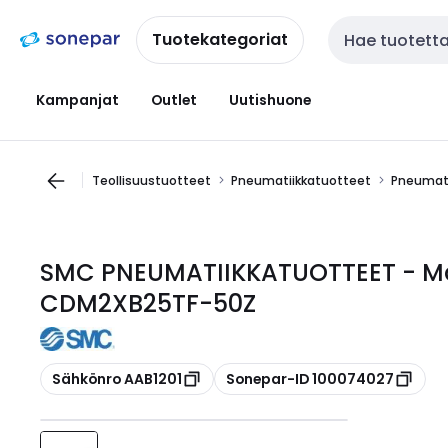
Siirry
Siirry
navigointiin
sisältöön
Tuotekategoriat
Haku
Kampanjat
Outlet
Uutishuone
Teollisuustuotteet
Pneumatiikkatuotteet
Pneumati
SMC PNEUMATIIKKATUOTTEET - Mat
CDM2XB25TF-50Z
Kopioi
Kopioi
Sähkönro AAB1201
Sonepar-ID 100074027