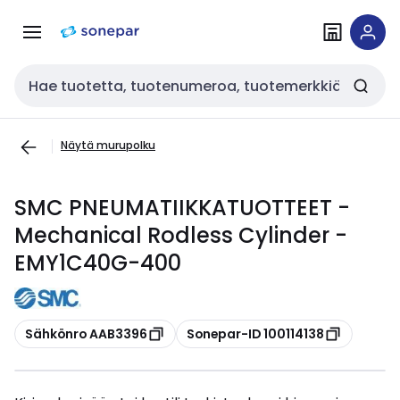
Siirry
Siirry
navigointiin
sisältöön
Haku
Näytä murupolku
SMC PNEUMATIIKKATUOTTEET -
Mechanical Rodless Cylinder -
EMY1C40G-400
Kopioi
Kopioi
Sähkönro AAB3396
Sonepar-ID 100114138