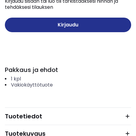
Kirjaudu sisään tai luo tili tarkistaaksesi hinnan ja
tehdäksesi tilauksen
Kirjaudu
Pakkaus ja ehdot
1
kpl
Vakiokäyttötuote
Tuotetiedot
Tuotekuvaus