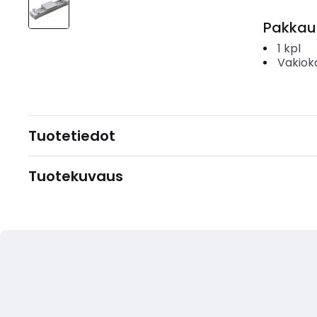
Pakkau
1
kpl
Vakiok
Tuotetiedot
Tuotekuvaus