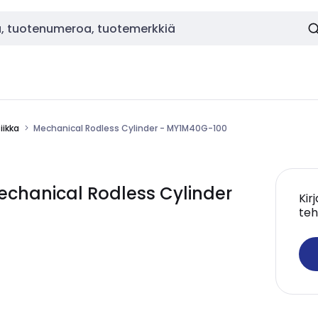
ikka
Mechanical Rodless Cylinder - MY1M40G-100
chanical Rodless Cylinder
Kir
teh