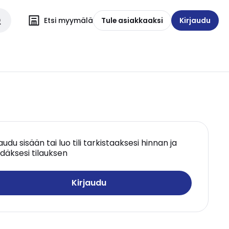
Etsi myymälä
Tule asiakkaaksi
Kirjaudu
jaudu sisään tai luo tili tarkistaaksesi hinnan ja
däksesi tilauksen
Kirjaudu