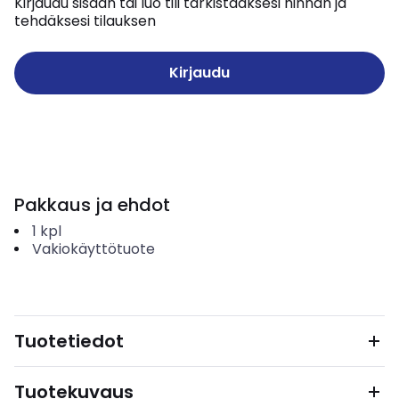
Kirjaudu sisään tai luo tili tarkistaaksesi hinnan ja
tehdäksesi tilauksen
Kirjaudu
Pakkaus ja ehdot
1
kpl
Vakiokäyttötuote
Tuotetiedot
Tuotekuvaus