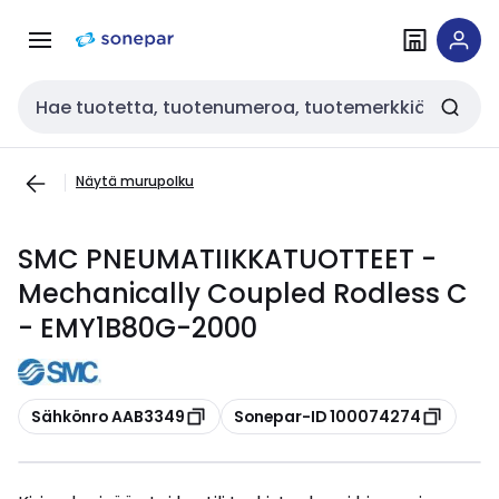
Siirry
Siirry
navigointiin
sisältöön
Haku
Näytä murupolku
SMC PNEUMATIIKKATUOTTEET -
Mechanically Coupled Rodless C
- EMY1B80G-2000
Kopioi
Kopioi
Sähkönro AAB3349
Sonepar-ID 100074274