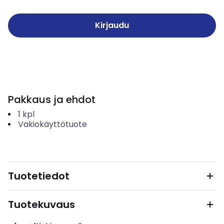
Kirjaudu
Pakkaus ja ehdot
1
kpl
Vakiokäyttötuote
Tuotetiedot
Tuotekuvaus