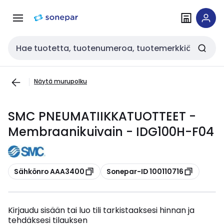
Siirry
Siirry
navigointiin
sisältöön
Haku
Näytä murupolku
SMC PNEUMATIIKKATUOTTEET -
Membraanikuivain - IDG100H-F04
Kopioi
Kopioi
Sähkönro AAA3400
Sonepar-ID 100110716
Kirjaudu sisään tai luo tili tarkistaaksesi hinnan ja
tehdäksesi tilauksen